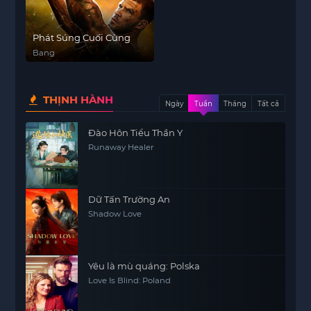
Phát Súng Cuối Cùng
Bang
THỊNH HÀNH
Ngày
Tuần
Tháng
Tất cả
Đào Hôn Tiểu Thần Y
Runaway Healer
Dữ Tấn Trường An
Shadow Love
Yêu là mù quáng: Polska
Love Is Blind: Poland