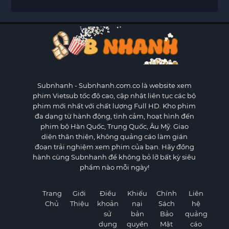
Subnhanh
- Subnhanh.com.co là website xem
phim Vietsub tốc độ cao, cập nhật liên tục các bộ
phim mới nhất với chất lượng Full HD. Kho phim
đa dạng từ hành động, tình cảm, hoạt hình đến
phim bộ Hàn Quốc, Trung Quốc, Âu Mỹ. Giao
diện thân thiện, không quảng cáo làm gián
đoạn trải nghiệm xem phim của bạn. Hãy đồng
hành cùng Subnhanh để không bỏ lỡ bất kỳ siêu
phẩm nào mỗi ngày!
Trang
Giới
Điều
Khiếu
Chính
Liên
Chủ
Thiệu
khoản
nại
Sách
hệ
sử
bản
Bảo
quảng
dụng
quyền
Mật
cáo