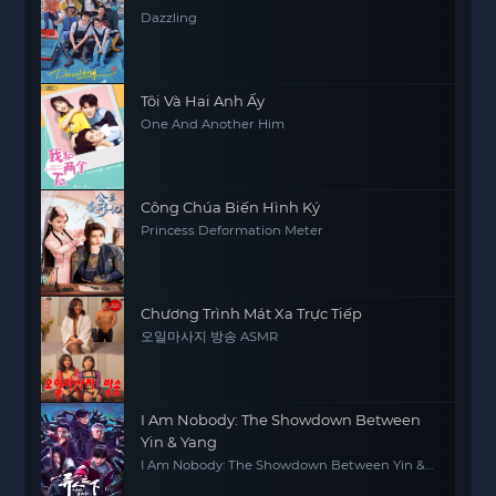
Dazzling
Tôi Và Hai Anh Ấy
One And Another Him
Công Chúa Biến Hình Ký
Princess Deformation Meter
Chương Trình Mát Xa Trực Tiếp
오일마사지 방송 ASMR
I Am Nobody: The Showdown Between
Yin & Yang
I Am Nobody: The Showdown Between Yin &
Yang