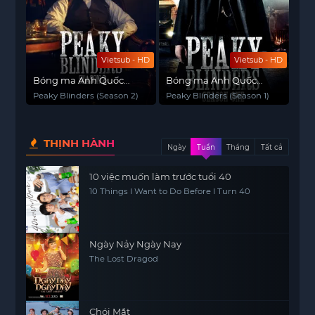
Vietsub - HD
Vietsub - HD
Bóng ma Anh Quốc
Bóng ma Anh Quốc
(Phần 2)
(Phần 1)
Peaky Blinders (Season 2)
Peaky Blinders (Season 1)
THỊNH HÀNH
Ngày
Tuần
Tháng
Tất cả
10 việc muốn làm trước tuổi 40
10 Things I Want to Do Before I Turn 40
Ngày Nảy Ngày Nay
The Lost Dragod
Chói Mắt