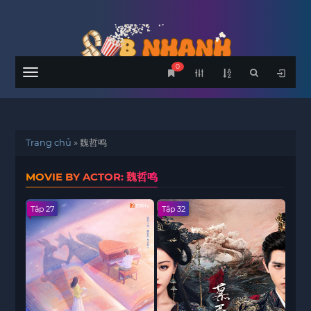
0
Menu
Trang chủ
»
魏哲鸣
MOVIE BY ACTOR: 魏哲鸣
Tập 27
Tập 32