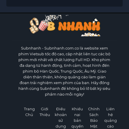
Subnhanh
- Subnhanh.com.co là website xem
phim Vietsub tốc độ cao, cập nhật liên tục các bộ
phim mới nhất với chất lượng Full HD. Kho phim
đa dạng từ hành động, tình cảm, hoạt hình đến
phim bộ Hàn Quốc, Trung Quốc, Âu Mỹ. Giao
diện thân thiện, không quảng cáo làm gián
đoạn trải nghiệm xem phim của bạn. Hãy đồng
hành cùng Subnhanh để không bỏ lỡ bất kỳ siêu
phẩm nào mỗi ngày!
Trang
Giới
Điều
Khiếu
Chính
Liên
Chủ
Thiệu
khoản
nại
Sách
hệ
sử
bản
Bảo
quảng
dụng
quyền
Mật
cáo