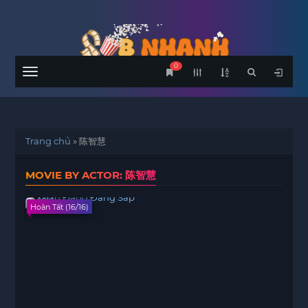
0
Menu
Trang chủ
»
陈智慧
MOVIE BY ACTOR: 陈智慧
Hoàn Tất (16/16)