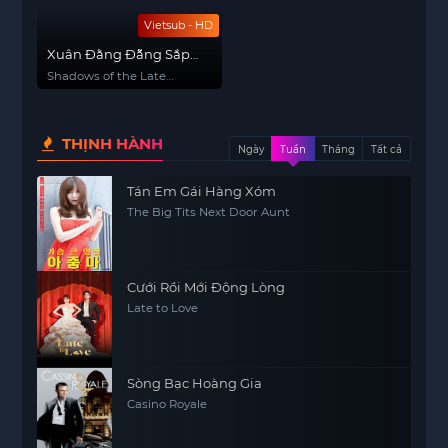
Vietsub - HD
Xuân Đằng Đẵng Sắp
Tàn
Shadows of the Late
Spring
THỊNH HÀNH
Ngày
Tuần
Tháng
Tất cả
Tán Em Gái Hàng Xóm
The Big Tits Next Door Aunt
Cưới Rồi Mới Động Lòng
Late to Love
Sòng Bạc Hoàng Gia
Casino Royale