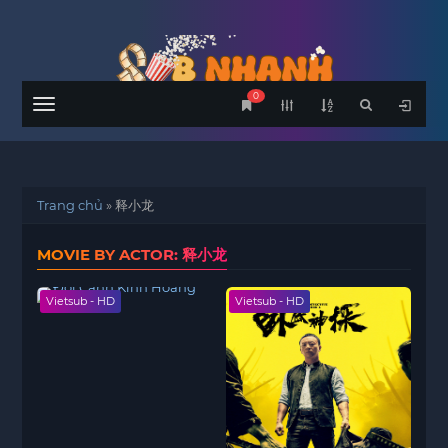
0
Menu
Trang chủ
»
释小龙
MOVIE BY ACTOR: 释小龙
Vietsub - HD
Vietsub - HD