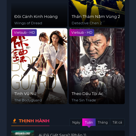
Đôi Cánh Kinh Hoàng
Thần Thám Nằm Vùng 2
Wings of Dread
Detective Chen 2
Vietsub - HD
Vietsub - HD
Tình Vũ Nữ
Theo Dấu Tội Ác
The Bodyguard
The Sin Trade
THỊNH HÀNH
Ngày
Tuần
Tháng
Tất cả
Ai Đã Giết Sara? (Phần 1)