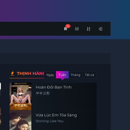
0
THỊNH HÀNH
Ngày
Tuần
Tháng
Tất cả
Hoán Đổi Bạn Tình
부부교환
Vừa Lúc Em Tỏa Sáng
Shining Like You