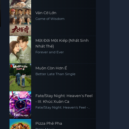
Ván Cờ Lớn
Game of Wisdom
Một Đời Một Kiếp (Nhất Sinh
Nhất Thế)
Forever and Ever
Muộn Còn Hơn Ế
Better Late Than Single
Fate/Stay Night: Heaven's Feel
- III. Khúc Xuân Ca
Fate/Stay Night: Heaven's Feel -
III. Spring Song
Pizza Phê Pha