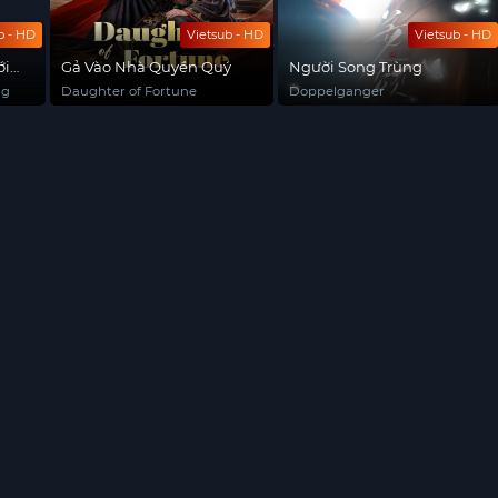
b - HD
Vietsub - HD
Vietsub - HD
ới
Gả Vào Nhà Quyền Quý
Người Song Trùng
ng
Daughter of Fortune
Doppelganger