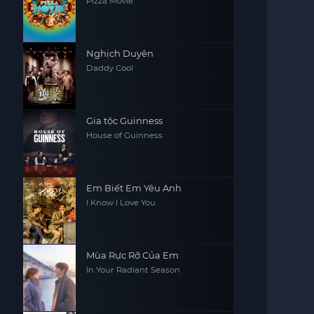
Pizza Movie
Nghịch Duyên
Daddy Cool
Gia tộc Guinness
House of Guinness
Em Biết Em Yêu Anh
I Know I Love You
Mùa Rực Rỡ Của Em
In Your Radiant Season