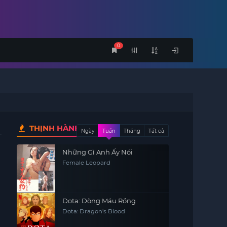
0
THỊNH HÀNH
Ngày
Tuần
Tháng
Tất cả
Những Gì Anh Ấy Nói
Female Leopard
Dota: Dòng Máu Rồng
Dota: Dragon's Blood