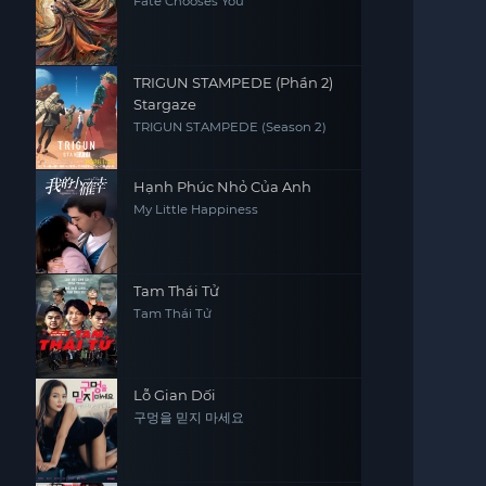
Fate Chooses You
TRIGUN STAMPEDE (Phần 2)
Stargaze
TRIGUN STAMPEDE (Season 2)
Hạnh Phúc Nhỏ Của Anh
My Little Happiness
Tam Thái Tử
Tam Thái Tử
Lỗ Gian Dối
구멍을 믿지 마세요