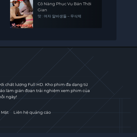
Cô Nàng Phục Vụ Bán Thời
Gian
맛 : 여자 알바생들 – 무삭제
với chất lượng Full HD. Kho phim đa dạng từ
cáo làm gián đoạn trải nghiệm xem phim của
ỗi ngày!
 Mật
Liên hệ quảng cáo