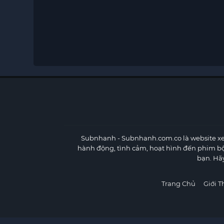
Subnhanh
- Subnhanh.com.co là website xe
hành động, tình cảm, hoạt hình đến phim b
bạn. Hã
Trang Chủ
Giới T