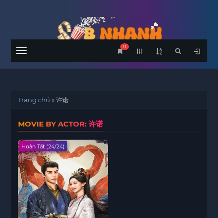
0
Menu
Trang chủ
»
许诺
MOVIE BY ACTOR: 许诺
Hoàn Tất (24/24)