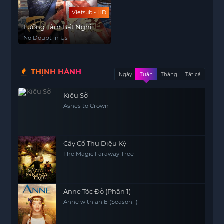
Vietsub - HD
Lưỡng Tâm Bất Nghi
No Doubt in Us
THỊNH HÀNH
Ngày
Tuần
Tháng
Tất cả
Kiều Sở
Ashes to Crown
Cây Cổ Thụ Diệu Kỳ
The Magic Faraway Tree
Anne Tóc Đỏ (Phần 1)
Anne with an E (Season 1)