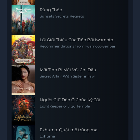
Rừng Thép
Sunsets Secrets Regrets
Lời Giới Thiệu Của Tiền Bối Iwamoto
Recommendations from Iwamoto-Senpai
Mối Tình Bí Mật Với Chị Dâu
Secret Affair With Sister in law
Người Giữ Đèn Ở Chùa Ký Cốt
LightKeeper of Jigu Temple
Exhuma: Quật mộ trùng ma
Exhuma