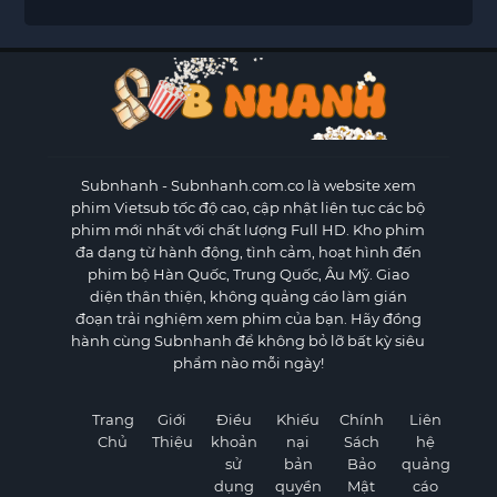
Subnhanh
- Subnhanh.com.co là website xem
phim Vietsub tốc độ cao, cập nhật liên tục các bộ
phim mới nhất với chất lượng Full HD. Kho phim
đa dạng từ hành động, tình cảm, hoạt hình đến
phim bộ Hàn Quốc, Trung Quốc, Âu Mỹ. Giao
diện thân thiện, không quảng cáo làm gián
đoạn trải nghiệm xem phim của bạn. Hãy đồng
hành cùng Subnhanh để không bỏ lỡ bất kỳ siêu
phẩm nào mỗi ngày!
Trang
Giới
Điều
Khiếu
Chính
Liên
Chủ
Thiệu
khoản
nại
Sách
hệ
sử
bản
Bảo
quảng
dụng
quyền
Mật
cáo