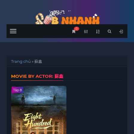
0
Menu
Trang chủ
»
蘇鑫
MOVIE BY ACTOR: 蘇鑫
Tập 8