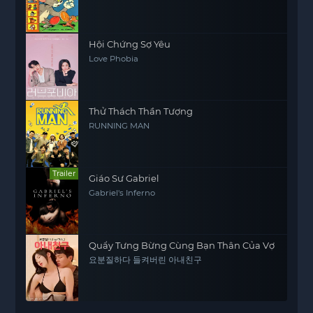
Hội Chứng Sợ Yêu
Love Phobia
Thử Thách Thần Tượng
RUNNING MAN
Trailer
Giáo Sư Gabriel
Gabriel's Inferno
Quẩy Tưng Bừng Cùng Bạn Thân Của Vợ
요분질하다 들켜버린 아내친구