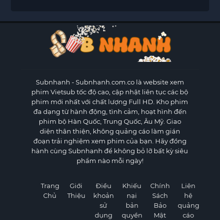
Subnhanh
- Subnhanh.com.co là website xem
phim Vietsub tốc độ cao, cập nhật liên tục các bộ
phim mới nhất với chất lượng Full HD. Kho phim
đa dạng từ hành động, tình cảm, hoạt hình đến
phim bộ Hàn Quốc, Trung Quốc, Âu Mỹ. Giao
diện thân thiện, không quảng cáo làm gián
đoạn trải nghiệm xem phim của bạn. Hãy đồng
hành cùng Subnhanh để không bỏ lỡ bất kỳ siêu
phẩm nào mỗi ngày!
Trang
Giới
Điều
Khiếu
Chính
Liên
Chủ
Thiệu
khoản
nại
Sách
hệ
sử
bản
Bảo
quảng
dụng
quyền
Mật
cáo