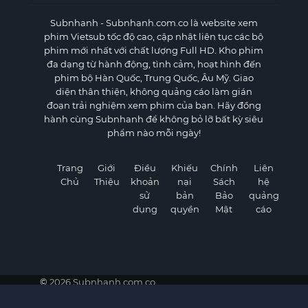
Subnhanh
- Subnhanh.com.co là website xem
phim Vietsub tốc độ cao, cập nhật liên tục các bộ
phim mới nhất với chất lượng Full HD. Kho phim
đa dạng từ hành động, tình cảm, hoạt hình đến
phim bộ Hàn Quốc, Trung Quốc, Âu Mỹ. Giao
diện thân thiện, không quảng cáo làm gián
đoạn trải nghiệm xem phim của bạn. Hãy đồng
hành cùng Subnhanh để không bỏ lỡ bất kỳ siêu
phẩm nào mỗi ngày!
Trang
Giới
Điều
Khiếu
Chính
Liên
Chủ
Thiệu
khoản
nại
Sách
hệ
sử
bản
Bảo
quảng
dụng
quyền
Mật
cáo
×
×
©
2026 Subnhanh.com.co
Subnhanh - Xem phim Vietsub Full HD nhanh