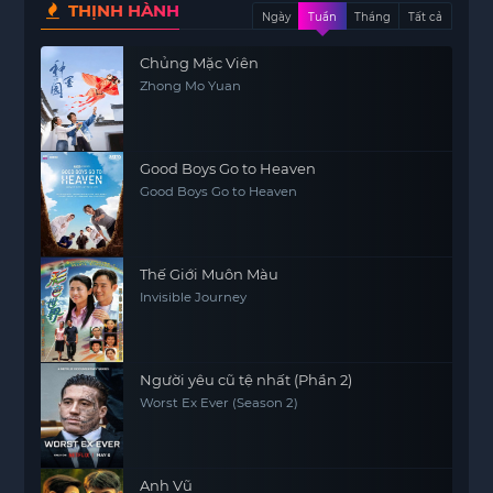
THỊNH HÀNH
Ngày
Tuần
Tháng
Tất cả
Chủng Mặc Viên
Zhong Mo Yuan
Good Boys Go to Heaven
Good Boys Go to Heaven
Thế Giới Muôn Màu
Invisible Journey
Người yêu cũ tệ nhất (Phần 2)
Worst Ex Ever (Season 2)
Anh Vũ