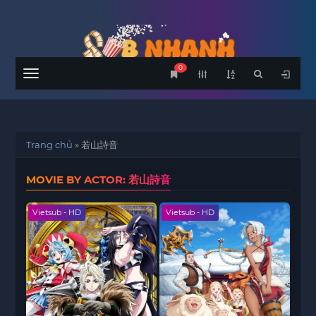
0
Menu
Trang chủ
»
若山詩音
MOVIE BY ACTOR: 若山詩音
Vietsub - HD
Vietsub - HD