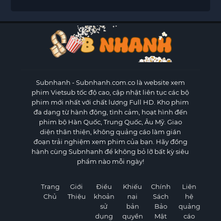
Subnhanh
- Subnhanh.com.co là website xem
phim Vietsub tốc độ cao, cập nhật liên tục các bộ
phim mới nhất với chất lượng Full HD. Kho phim
đa dạng từ hành động, tình cảm, hoạt hình đến
phim bộ Hàn Quốc, Trung Quốc, Âu Mỹ. Giao
diện thân thiện, không quảng cáo làm gián
đoạn trải nghiệm xem phim của bạn. Hãy đồng
hành cùng Subnhanh để không bỏ lỡ bất kỳ siêu
phẩm nào mỗi ngày!
Trang
Giới
Điều
Khiếu
Chính
Liên
Chủ
Thiệu
khoản
nại
Sách
hệ
sử
bản
Bảo
quảng
dụng
quyền
Mật
cáo