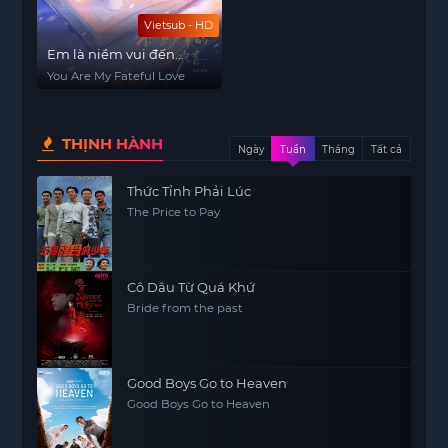
Vietsub - HD
Em là niềm vui đến
muộn
You Are My Fateful Love
THỊNH HÀNH
Ngày
Tuần
Tháng
Tất cả
Thức Tỉnh Phải Lúc
The Price to Pay
Cô Dâu Từ Quá Khứ
Bride from the past
Good Boys Go to Heaven
Good Boys Go to Heaven