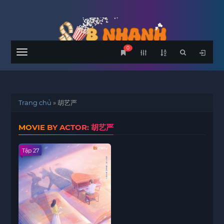
0
Menu
Trang chủ
»
胡艺严
MOVIE BY ACTOR: 胡艺严
Tập 27