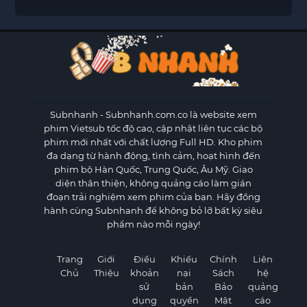
Subnhanh
- Subnhanh.com.co là website xem
phim Vietsub tốc độ cao, cập nhật liên tục các bộ
phim mới nhất với chất lượng Full HD. Kho phim
đa dạng từ hành động, tình cảm, hoạt hình đến
phim bộ Hàn Quốc, Trung Quốc, Âu Mỹ. Giao
diện thân thiện, không quảng cáo làm gián
đoạn trải nghiệm xem phim của bạn. Hãy đồng
hành cùng Subnhanh để không bỏ lỡ bất kỳ siêu
phẩm nào mỗi ngày!
Trang
Giới
Điều
Khiếu
Chính
Liên
Chủ
Thiệu
khoản
nại
Sách
hệ
sử
bản
Bảo
quảng
dụng
quyền
Mật
cáo