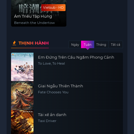
Vietsub - HD
Ám Triều Tập Hung
Beneath the Undertow
THỊNH HÀNH
Ngày
Tuần
Tháng
Tất cả
Em Đứng Trên Cầu Ngắm Phong Cảnh
To Love, To Heal
Giai Ngẫu Thiên Thành
Fate Chooses You
Tài xế ẩn danh
Taxi Driver