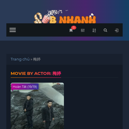
0
Menu
Trang chủ
»
梅婷
MOVIE BY ACTOR: 梅婷
Hoàn Tất (19/19)