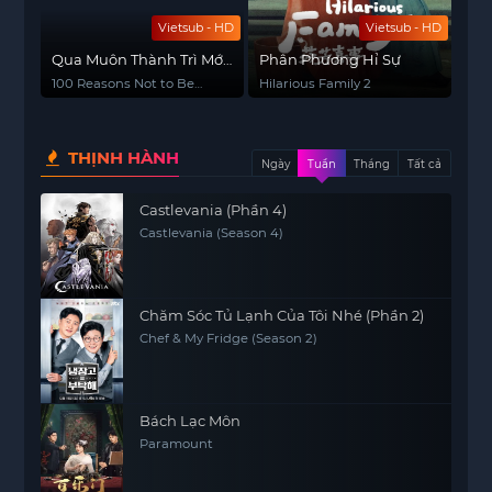
Vietsub - HD
Vietsub - HD
Qua Muôn Thành Trì Mới
Phân Phương Hỉ Sự
Gặp Đúng Người
100 Reasons Not to Be
Hilarious Family 2
King
THỊNH HÀNH
Ngày
Tuần
Tháng
Tất cả
Castlevania (Phần 4)
Castlevania (Season 4)
Chăm Sóc Tủ Lạnh Của Tôi Nhé (Phần 2)
Chef & My Fridge (Season 2)
Bách Lạc Môn
Paramount