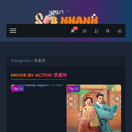
0
Menu
Trang chủ
»
李嘉琦
MOVIE BY ACTOR: 李嘉琦
Tập 14
Tập 10