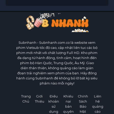
Subnhanh
- Subnhanh.com.co là website xem
phim Vietsub tốc độ cao, cập nhật liên tục các bộ
phim mới nhất với chất lượng Full HD. Kho phim
đa dạng từ hành động, tình cảm, hoạt hình đến
phim bộ Hàn Quốc, Trung Quốc, Âu Mỹ. Giao
diện thân thiện, không quảng cáo làm gián
đoạn trải nghiệm xem phim của bạn. Hãy đồng
hành cùng Subnhanh để không bỏ lỡ bất kỳ siêu
phẩm nào mỗi ngày!
Trang
Giới
Điều
Khiếu
Chính
Liên
Chủ
Thiệu
khoản
nại
Sách
hệ
sử
bản
Bảo
quảng
dụng
quyền
Mật
cáo