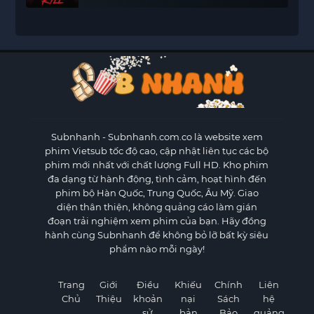
Subnhanh
- Subnhanh.com.co là website xem
phim Vietsub tốc độ cao, cập nhật liên tục các bộ
phim mới nhất với chất lượng Full HD. Kho phim
đa dạng từ hành động, tình cảm, hoạt hình đến
phim bộ Hàn Quốc, Trung Quốc, Âu Mỹ. Giao
diện thân thiện, không quảng cáo làm gián
đoạn trải nghiệm xem phim của bạn. Hãy đồng
hành cùng Subnhanh để không bỏ lỡ bất kỳ siêu
phẩm nào mỗi ngày!
Trang
Giới
Điều
Khiếu
Chính
Liên
Chủ
Thiệu
khoản
nại
Sách
hệ
sử
bản
Bảo
quảng