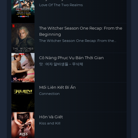
Love Of The Two Realms
The Witcher Season One Recap: From the
Beginning
The Witcher Season One Recap: From the
Beginning
Cô Nàng Phục Vụ Bán Thời Gian
맛 : 여자 알바생들 – 무삭제
Mối Liên Kết Bí Ẩn
Connection
Hôn Và Giết
Kiss and Kill