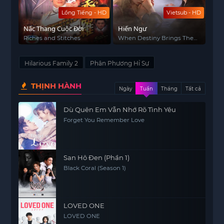
Lồng Tiếng - HD
Vietsub - HD
Nấc Thang Cuộc Đời
Hiến Ngư
Riches and Stitches
When Destiny Brings The
Demon
Hilarious Family 2
Phân Phương Hỉ Sự
THỊNH HÀNH
Ngày
Tuần
Tháng
Tất cả
Dù Quên Em Vẫn Nhớ Rõ Tình Yêu
Forget You Remember Love
San Hô Đen (Phần 1)
Black Coral (Season 1)
LOVED ONE
LOVED ONE