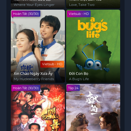
Where Your Eyes Linger
Love, Take Two
Hoàn Tất (30/30)
Vietsub - HD
Vietsub - HD
Xin Chào Ngày Xưa Ấy
Đời Con Bọ
My Huckleberry Friends
A Bug's Life
Hoàn Tất (30/30)
Tập 24