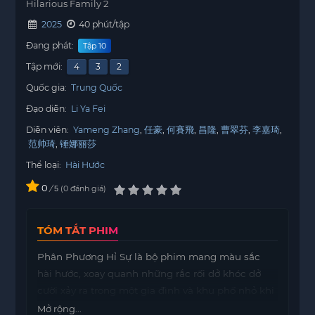
Hilarious Family 2
2025
40 phút/tập
Đang phát:
Tập 10
Tập mới:
4
3
2
Quốc gia:
Trung Quốc
Đạo diễn:
Li Ya Fei
Diễn viên:
Yameng Zhang
任豪
何賽飛
昌隆
曹翠芬
李嘉琦
范帅琦
锤娜丽莎
Thể loại:
Hài Hước
0
/
0
đánh giá
5
TÓM TẮT PHIM
Phân Phương Hỉ Sự là bộ phim mang màu sắc
hài hước, xoay quanh những rắc rối dở khóc dở
cười xảy ra trong một gia đình và khu phố nhỏ khi
hàng loạt chuyện vui bất ngờ cùng lúc ập đến.
Mở rộng...