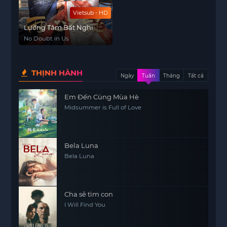
Vietsub - HD
Lưỡng Tâm Bất Nghi
No Doubt in Us
THỊNH HÀNH
Ngày
Tuần
Tháng
Tất cả
Em Đến Cùng Mùa Hè
Midsummer is Full of Love
Bela Luna
Bela Luna
Cha sẽ tìm con
I Will Find You