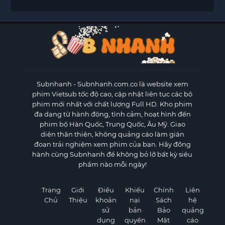
Subnhanh
- Subnhanh.com.co là website xem
phim Vietsub tốc độ cao, cập nhật liên tục các bộ
phim mới nhất với chất lượng Full HD. Kho phim
đa dạng từ hành động, tình cảm, hoạt hình đến
phim bộ Hàn Quốc, Trung Quốc, Âu Mỹ. Giao
diện thân thiện, không quảng cáo làm gián
đoạn trải nghiệm xem phim của bạn. Hãy đồng
hành cùng Subnhanh để không bỏ lỡ bất kỳ siêu
phẩm nào mỗi ngày!
Trang
Giới
Điều
Khiếu
Chính
Liên
Chủ
Thiệu
khoản
nại
Sách
hệ
sử
bản
Bảo
quảng
dụng
quyền
Mật
cáo