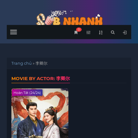
0
Menu
Trang chủ
»
李卿尔
MOVIE BY ACTOR: 李卿尔
Hoàn Tất (24/24)