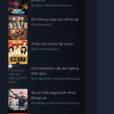
(Phần 2)
Wistoria: Wand and Sword
(Season 2)
ER: Phòng Cấp Cứu (Phần 6)
ER (Season 6)
Thiếu Gia Vùng Tây Quan
Point of No Return
Emi Martínez: Cậu bé ngừng
thời gian
Emi Martínez: The Kid Who Stops
Time
Tôi Là Triệu Ngô Địch: Khởi
Động Lại
My Name is Zhao Wudi: Starting
Over