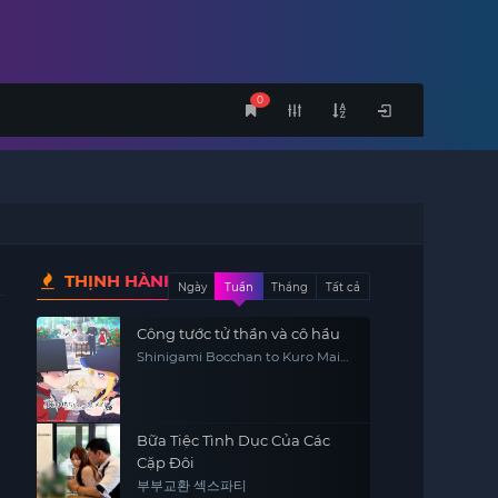
0
THỊNH HÀNH
Ngày
Tuần
Tháng
Tất cả
Công tước tử thần và cô hầu
Shinigami Bocchan to Kuro Maid,
The Duke of Death and His Maid
Bữa Tiệc Tình Dục Của Các
Cặp Đôi
부부교환 섹스파티