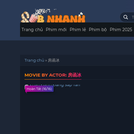
Trang chủ
Phim mới
Phim lẻ
Phim bộ
Phim 2025
Trang chủ
»
房函冰
MOVIE BY ACTOR: 房函冰
Hoàn Tất (16/16)