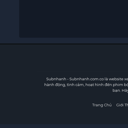
Subnhanh
- Subnhanh.com.co là website xe
hành động, tình cảm, hoạt hình đến phim b
bạn. Hã
Trang Chủ
Giới T