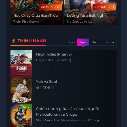
Vietsub - HD
Vietsub - HD
Rực Cháy Giữa Ban Trưa
Lưỡng Tâm Bất Nghi
Twin Fire Dawn
No Doubt in Us
THỊNH HÀNH
Ngày
Tuần
Tháng
Tất cả
High Tides (Phần 3)
High Tides (Season 3)
Yuli và Seul
율이와 슬이
Trailer
Chiến tranh giữa các vì sao: Người
Mandalorian và Grogu
Star Wars: The Mandalorian and Grogu