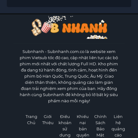
Subnhanh
- Subnhanh.com.co là website xem
phim Vietsub tốc độ cao, cập nhật liên tục các bộ
phim mới nhất với chất lượng Full HD. Kho phim
đa dạng từ hành động, tình cảm, hoạt hình đến
phim bộ Hàn Quốc, Trung Quốc, Âu Mỹ. Giao
diện thân thiện, không quảng cáo làm gián
đoạn trải nghiệm xem phim của bạn. Hãy đồng
hành cùng Subnhanh để không bỏ lỡ bất kỳ siêu
phẩm nào mỗi ngày!
Trang
Giới
Điều
Khiếu
Chính
Liên
Chủ
Thiệu
khoản
nại
Sách
hệ
sử
bản
Bảo
quảng
dụng
quyền
Mật
cáo