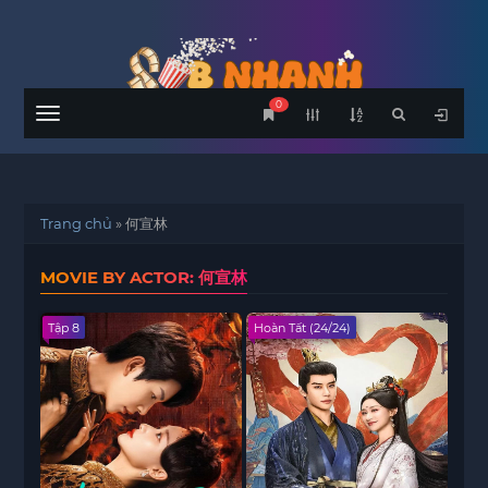
0
Menu
Trang chủ
»
何宣林
MOVIE BY ACTOR: 何宣林
Tập 8
Hoàn Tất (24/24)