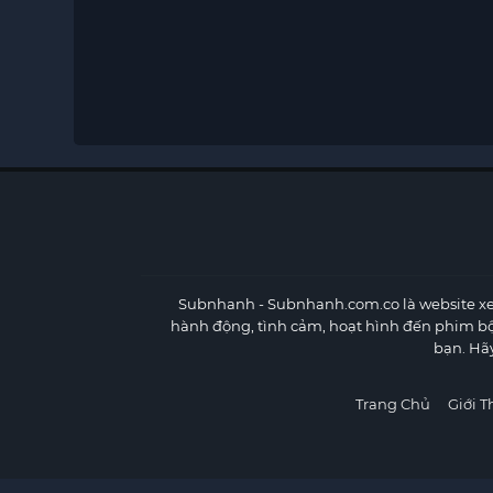
Subnhanh
- Subnhanh.com.co là website xe
hành động, tình cảm, hoạt hình đến phim b
bạn. Hã
Trang Chủ
Giới T