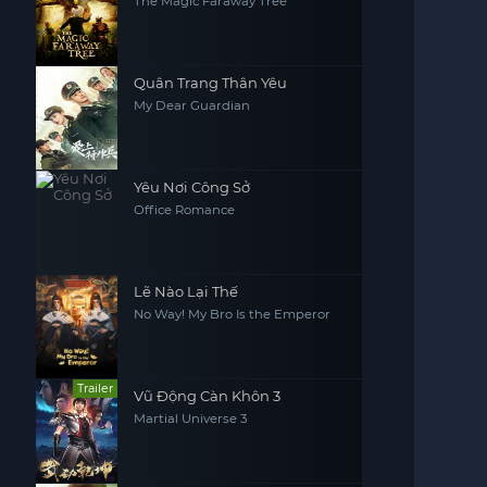
The Magic Faraway Tree
Quân Trang Thân Yêu
My Dear Guardian
Yêu Nơi Công Sở
Office Romance
Lẽ Nào Lại Thế
No Way! My Bro Is the Emperor
Trailer
Vũ Động Càn Khôn 3
Martial Universe 3