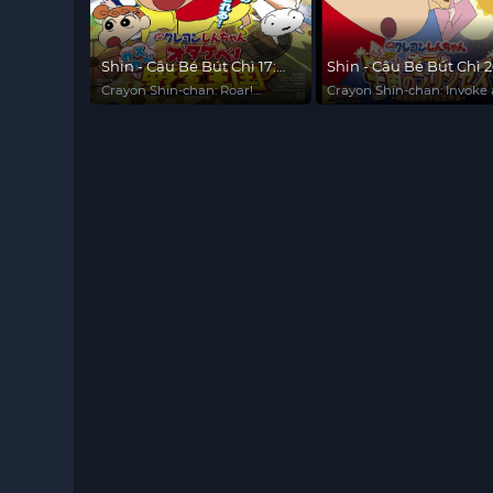
Shin - Cậu Bé Bút Chì 17:
Shin - Cậu Bé Bút Chì 2
Gầm! Vương Quốc Hoang
Cơn Bão Hung Hăng G
Crayon Shin-chan: Roar!
Crayon Shin-chan: Invoke 
Dã Kasukabe
Mời! Shin và Công Chú
Kasukabe Animal Kingdom
Storm! Me and the Space
Princess
Trụ