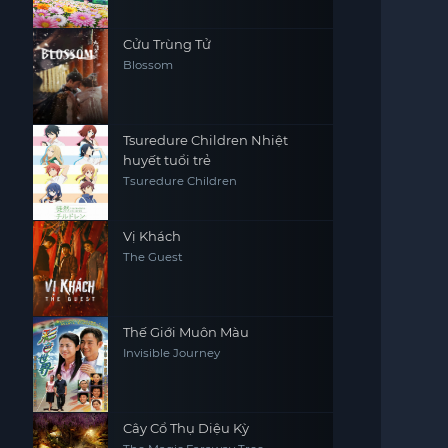
Day
Cửu Trùng Tử
Blossom
Tsuredure Children Nhiệt
huyết tuổi trẻ
Tsuredure Children
Vị Khách
The Guest
Thế Giới Muôn Màu
Invisible Journey
Cây Cổ Thụ Diệu Kỳ