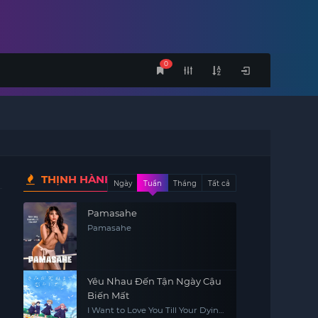
0
THỊNH HÀNH
Ngày
Tuần
Tháng
Tất cả
Pamasahe
Pamasahe
Yêu Nhau Đến Tận Ngày Cậu
Biến Mất
I Want to Love You Till Your Dying