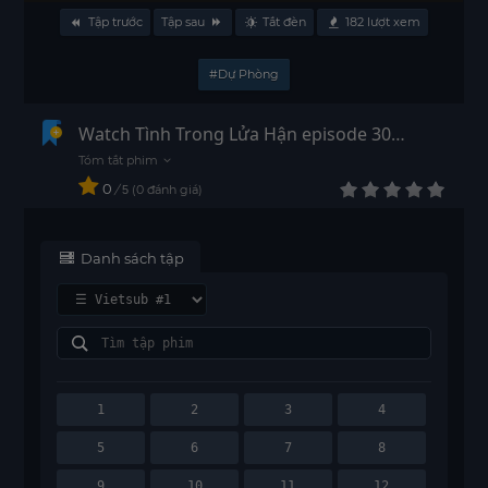
Tập trước
Tập sau
Tắt đèn
182
lượt xem
#Dự Phòng
Watch Tình Trong Lửa Hận episode 30
Thuyết Minh - HD
0
/
0
đánh giá
5
Danh sách tập
1
2
3
4
5
6
7
8
9
10
11
12