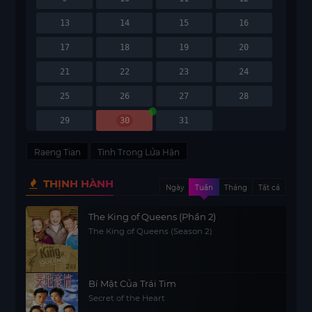
13
14
15
16
17
18
19
20
21
22
23
24
25
26
27
28
29
30
31
Raeng Tian
Tình Trong Lửa Hận
THỊNH HÀNH
Ngày
Tuần
Tháng
Tất cả
The King of Queens (Phần 2)
The King of Queens (Season 2)
Bí Mật Của Trái Tim
Secret of the Heart