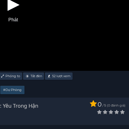
Phát
Phóng to
Tắt đèn
52
lượt xem
#Dự Phòng
0
: Yêu Trong Hận
/
0
đánh giá
5