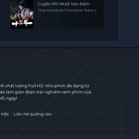
Luyện Khí Mười Vạn Năm
One Hundred Thousand Years of
Qi Refining
với chất lượng Full HD. Kho phim đa dạng từ
cáo làm gián đoạn trải nghiệm xem phim của
ỗi ngày!
 Mật
Liên hệ quảng cáo