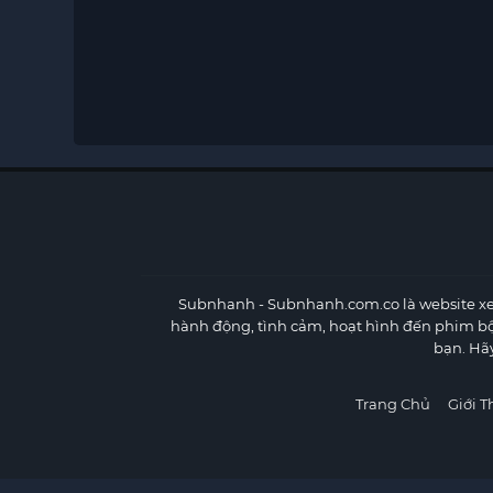
Subnhanh
- Subnhanh.com.co là website xe
hành động, tình cảm, hoạt hình đến phim b
bạn. Hã
Trang Chủ
Giới T