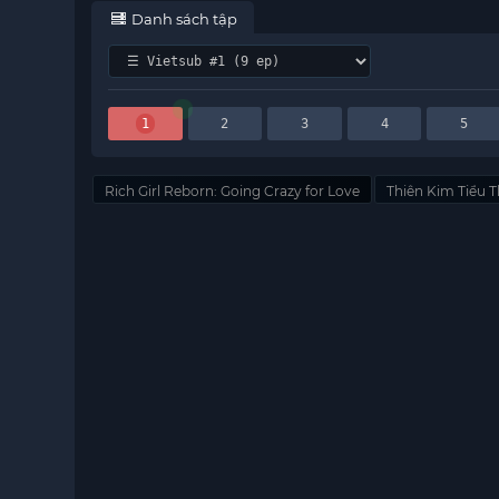
Danh sách tập
1
2
3
4
5
Rich Girl Reborn: Going Crazy for Love
Thiên Kim Tiểu 