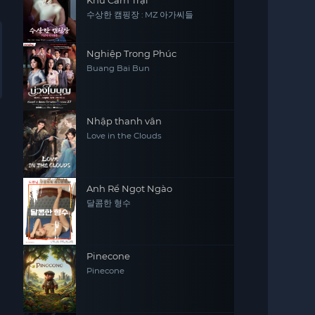
Khu Cắm Trại
수상한 캠핑장 : MZ 아가씨들
Nghiệp Trong Phúc
Buang Bai Bun
Nhập thanh vân
Love in the Clouds
Anh Rể Ngọt Ngào
달콤한 형수
Pinecone
Pinecone