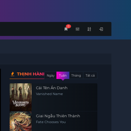
0
THỊNH HÀNH
Ngày
Tuần
Tháng
Tất cả
Cái Tên Ẩn Danh
Vanished Name
Giai Ngẫu Thiên Thành
Fate Chooses You