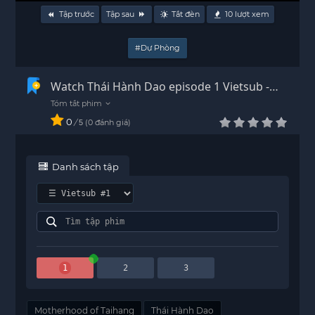
Tập trước
Tập sau
Tắt đèn
10
lượt xem
#Dự Phòng
Watch Thái Hành Dao episode 1 Vietsub -
HD
0
/
0
đánh giá
5
Danh sách tập
1
2
3
Motherhood of Taihang
Thái Hành Dao