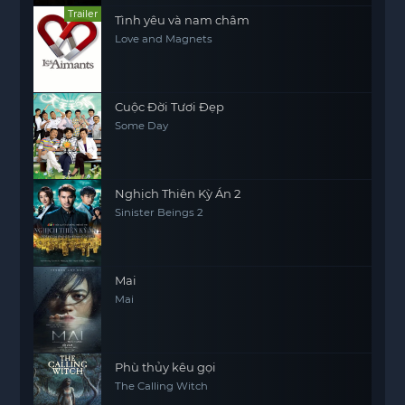
Trailer
Tình yêu và nam châm
Love and Magnets
Cuộc Đời Tươi Đẹp
Some Day
Nghịch Thiên Kỳ Án 2
Sinister Beings 2
Mai
Mai
Phù thủy kêu gọi
The Calling Witch