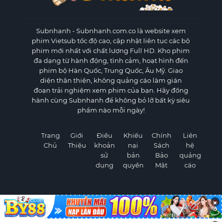
Subnhanh
- Subnhanh.com.co là website xem
phim Vietsub tốc độ cao, cập nhật liên tục các bộ
phim mới nhất với chất lượng Full HD. Kho phim
đa dạng từ hành động, tình cảm, hoạt hình đến
phim bộ Hàn Quốc, Trung Quốc, Âu Mỹ. Giao
diện thân thiện, không quảng cáo làm gián
đoạn trải nghiệm xem phim của bạn. Hãy đồng
hành cùng Subnhanh để không bỏ lỡ bất kỳ siêu
phẩm nào mỗi ngày!
Trang
Giới
Điều
Khiếu
Chính
Liên
Chủ
Thiệu
khoản
nại
Sách
hệ
sử
bản
Bảo
quảng
dụng
quyền
Mật
cáo
×
©
2026 Subnhanh.com.co