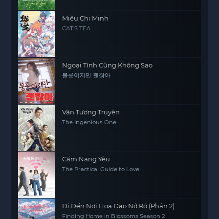
Miêu Chi Minh
CAT'S TEA
Ngoại Tình Cũng Không Sao
불륜이지만 괜찮아
Vân Tương Truyện
The Ingenious One
Cẩm Nang Yêu
The Practical Guide to Love
Đi Đến Nơi Hoa Đào Nở Rộ (Phần 2)
Finding Home in Blossoms Season 2