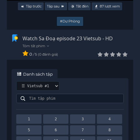
Tập trước
Tập sau
Tắt đèn
87
lượt xem
#Dự Phòng
Watch Sa Đoạ episode 23 Vietsub - HD
0
/
0
đánh giá
5
Danh sách tập
1
2
3
4
5
6
7
8