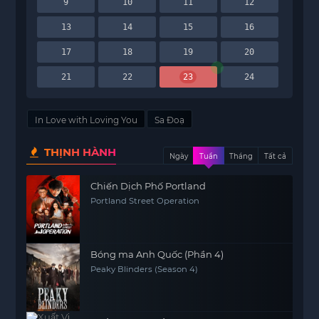
9
10
11
12
13
14
15
16
17
18
19
20
21
22
23
24
In Love with Loving You
Sa Đoạ
THỊNH HÀNH
Ngày
Tuần
Tháng
Tất cả
Chiến Dịch Phố Portland
Portland Street Operation
Bóng ma Anh Quốc (Phần 4)
Peaky Blinders (Season 4)