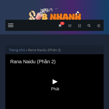
0
Menu
Trang chủ
»
Rana Naidu (Phần 2)
Rana Naidu (Phần 2)
Phát