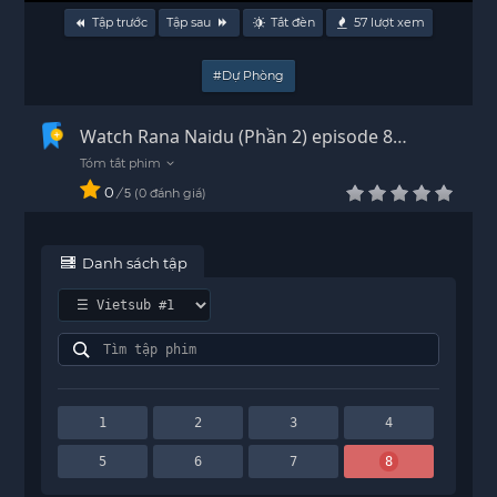
Tập trước
Tập sau
Tắt đèn
57
lượt xem
#Dự Phòng
Watch Rana Naidu (Phần 2) episode 8
Vietsub - HD
0
/
0
đánh giá
5
Danh sách tập
1
2
3
4
5
6
7
8