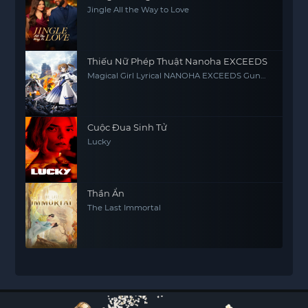
Jingle All the Way to Love
Thiếu Nữ Phép Thuật Nanoha EXCEEDS
Magical Girl Lyrical NANOHA EXCEEDS Gun
Blaze Vengeance
Cuộc Đua Sinh Tử
Lucky
Thần Ẩn
The Last Immortal