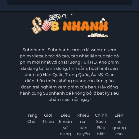
Subnhanh
- Subnhanh.com.co là website xem
phim Vietsub tốc độ cao, cập nhật liên tục các bộ
phim mới nhất với chất lượng Full HD. Kho phim
đa dạng từ hành động, tình cảm, hoạt hình đến
phim bộ Hàn Quốc, Trung Quốc, Âu Mỹ. Giao
diện thân thiện, không quảng cáo làm gián
đoạn trải nghiệm xem phim của bạn. Hãy đồng
hành cùng Subnhanh để không bỏ lỡ bất kỳ siêu
phẩm nào mỗi ngày!
Trang
Giới
Điều
Khiếu
Chính
Liên
Chủ
Thiệu
khoản
nại
Sách
hệ
sử
bản
Bảo
quảng
dụng
quyền
Mật
cáo