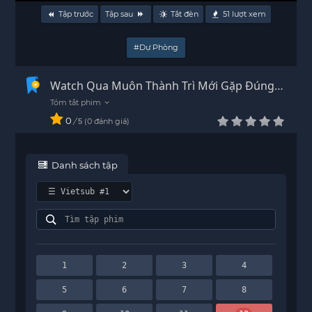
Tập trước
Tập sau
Tắt đèn
51
lượt xem
#Dự Phòng
Watch Qua Muôn Thành Trì Mới Gặp Đúng
Người episode 12 Vietsub - HD
0
/
0
đánh giá
5
Danh sách tập
1
2
3
4
5
6
7
8