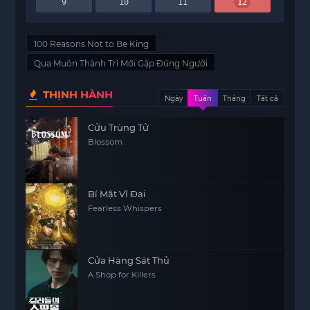
9
10
11
12
100 Reasons Not to Be King
Qua Muôn Thành Trì Mới Gặp Đúng Người
THỊNH HÀNH
Ngày
Tuần
Tháng
Tất cả
Cửu Trùng Tử
Blossom
Bí Mật Vĩ Đại
Fearless Whispers
Cửa Hàng Sát Thủ
A Shop for Killers