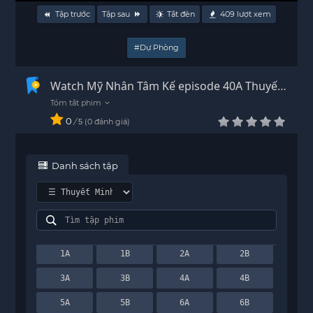
Tập trước
Tập sau
Tắt đèn
409
lượt xem
#Dự Phòng
Watch Mỹ Nhân Tâm Kế episode 40A Thuyết
Minh - HD
0
/
0
đánh giá
5
Danh sách tập
1A
1B
2A
2B
3A
3B
4A
4B
5A
5B
6A
6B