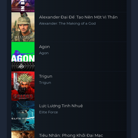
33A
33B
34A
34B
Alexander Đại Đế: Tạo Nên Một Vị Thần
35A
35B
36A
36B
Alexander: The Making of a God
37A
37B
38A
38B
39A
39B
40A
40B
Agon
Agon
Trigun
Trigun
Lực Lượng Tinh Nhuệ
Elite Force
Tiêu Nhân: Phong Khởi Đại Mạc