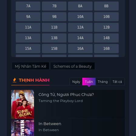
7A
7B
8A
8B
9A
9B
10A
10B
11A
11B
12A
12B
13A
13B
14A
14B
15A
15B
16A
16B
17A
17B
18A
18B
Mỹ Nhân Tâm Kế
Schemes of a Beauty
19A
19B
20A
20B
THỊNH HÀNH
21A
21B
22A
22B
Ngày
Tuần
Tháng
Tất cả
23A
23B
24A
24B
Công Tử, Ngươi Phục Chưa?
Taming the Playboy Lord
25A
25B
26A
26B
27A
27B
28A
28B
29A
29B
30A
30B
In Between
In Between
31A
31B
32A
32B