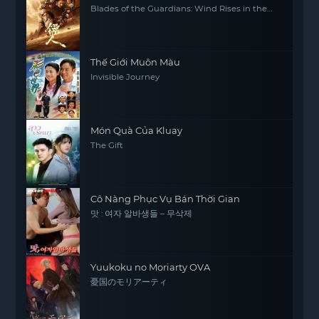
Blades of the Guardians: Wind Rises in the
Desert
Thế Giới Muôn Màu
Invisible Journey
Món Quà Của Kluay
The Gift
Cô Nàng Phục Vụ Bán Thời Gian
맛 : 여자 알바생들 – 무삭제
Yuukoku no Moriarty OVA
憂国のモリアーティ