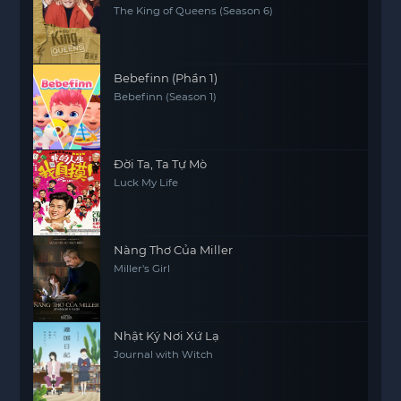
The King of Queens (Season 6)
Bebefinn (Phần 1)
Bebefinn (Season 1)
Đời Ta, Ta Tự Mò
Luck My Life
Nàng Thơ Của Miller
Miller's Girl
Nhật Ký Nơi Xứ Lạ
Journal with Witch