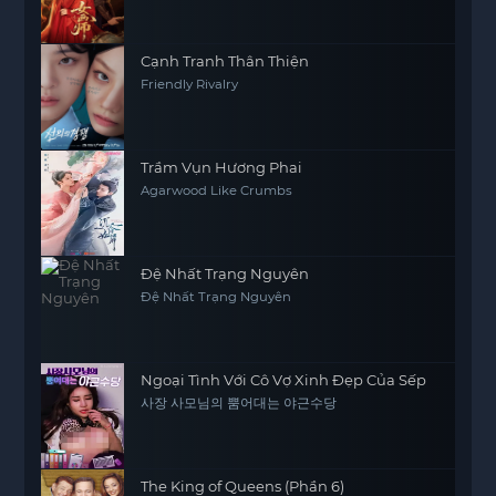
31A
31B
32A
32B
33A
33B
34A
34B
Cạnh Tranh Thân Thiện
Friendly Rivalry
35A
35B
36A
36B
37A
37B
38A
38B
39A
Trầm Vụn Hương Phai
39B
40A
40B
Agarwood Like Crumbs
Đệ Nhất Trạng Nguyên
Đệ Nhất Trạng Nguyên
Ngoại Tình Với Cô Vợ Xinh Đẹp Của Sếp
사장 사모님의 뿜어대는 야근수당
The King of Queens (Phần 6)