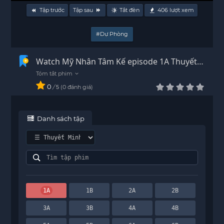
Tập trước
Tập sau
Tắt đèn
406
lượt xem
#Dự Phòng
Watch Mỹ Nhân Tâm Kế episode 1A Thuyết
Minh - HD
0
/
0
đánh giá
5
Danh sách tập
1A
1B
2A
2B
3A
3B
4A
4B