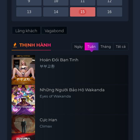
9
10
11
12
13
14
15
16
Lãng khách
Vagabond
THỊNH HÀNH
Ngày
Tuần
Tháng
Tất cả
Hoán Đổi Bạn Tình
부부교환
Những Người Bảo Hộ Wakanda
Eyes of Wakanda
Cực Hạn
Climax