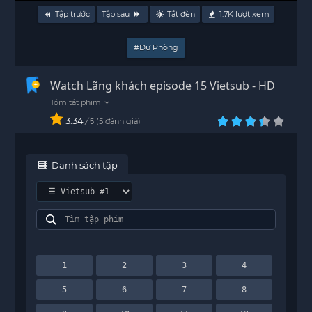
Tập trước
Tập sau
Tắt đèn
1.7K
lượt xem
#Dự Phòng
Watch Lãng khách episode 15 Vietsub - HD
3.34
/
5
đánh giá
5
Danh sách tập
1
2
3
4
5
6
7
8