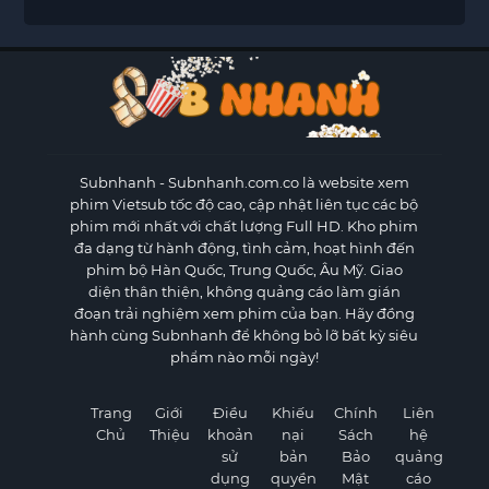
Subnhanh
- Subnhanh.com.co là website xem
phim Vietsub tốc độ cao, cập nhật liên tục các bộ
phim mới nhất với chất lượng Full HD. Kho phim
đa dạng từ hành động, tình cảm, hoạt hình đến
phim bộ Hàn Quốc, Trung Quốc, Âu Mỹ. Giao
diện thân thiện, không quảng cáo làm gián
đoạn trải nghiệm xem phim của bạn. Hãy đồng
hành cùng Subnhanh để không bỏ lỡ bất kỳ siêu
phẩm nào mỗi ngày!
Trang
Giới
Điều
Khiếu
Chính
Liên
Chủ
Thiệu
khoản
nại
Sách
hệ
sử
bản
Bảo
quảng
dụng
quyền
Mật
cáo