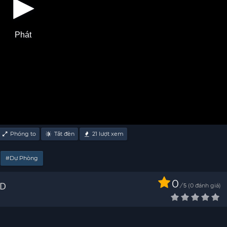
Phát
Phóng to
Tắt đèn
21
lượt xem
#Dự Phòng
0
 - HD
/
0
đánh giá
5