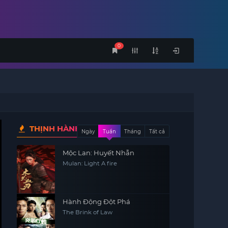
0
THỊNH HÀNH
Ngày
Tuần
Tháng
Tất cả
Mộc Lan: Huyết Nhẫn
Mulan: Light A fire
Hành Động Đột Phá
The Brink of Law