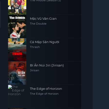
The Middle (Season 2)
Mặc Vũ Vân Gian
The Double
Cá Mập Săn Người
Thrash
Bí Ẩn Núi Jiri (Jirisan)
Jirisan
The Edge of Horizon
The Edge of Horizon