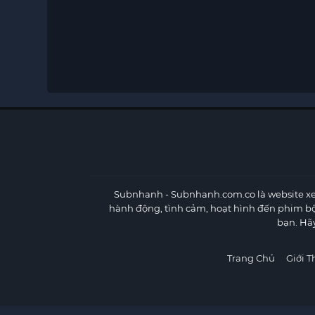
Subnhanh
- Subnhanh.com.co là website xe
hành động, tình cảm, hoạt hình đến phim b
bạn. Hã
Trang Chủ
Giới T