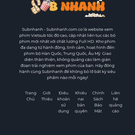
Subnhanh
- Subnhanh.com.co là website xem
phim Vietsub tốc độ cao, cập nhật liên tục các bộ
phim mới nhất với chất lượng Full HD. Kho phim
đa dạng từ hành động, tình cảm, hoạt hình đến
phim bộ Hàn Quốc, Trung Quốc, Âu Mỹ. Giao
diện thân thiện, không quảng cáo làm gián
đoạn trải nghiệm xem phim của bạn. Hãy đồng
hành cùng Subnhanh để không bỏ lỡ bất kỳ siêu
phẩm nào mỗi ngày!
Trang
Giới
Điều
Khiếu
Chính
Liên
Chủ
Thiệu
khoản
nại
Sách
hệ
sử
bản
Bảo
quảng
dụng
quyền
Mật
cáo