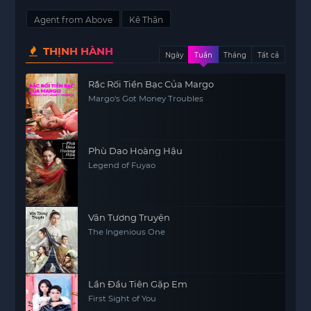
Agent from Above
Kê Thân
THỊNH HÀNH
Ngày
Tuần
Tháng
Tất cả
Rắc Rối Tiền Bạc Của Margo
Margo's Got Money Troubles
Phù Dao Hoàng Hậu
Legend of Fuyao
Vân Tương Truyện
The Ingenious One
Lần Đầu Tiên Gặp Em
First Sight of You