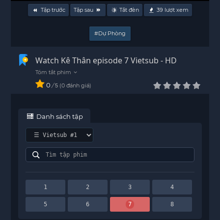
Tập trước
Tập sau
Tắt đèn
39
lượt xem
#Dự Phòng
Watch Kê Thân episode 7 Vietsub - HD
0
/
0
đánh giá
5
Danh sách tập
1
2
3
4
5
6
7
8