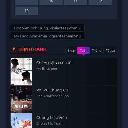
9
10
11
12
13
Học Viện Anh Hùng: Vigilantes (Phần 2)
My Hero Academia: Vigilantes Season 2
THỊNH HÀNH
Ngày
Tuần
Tháng
Tất cả
Chàng kỹ sư của tôi
My Engineer
Phi Vụ Chung Cư
The Apartment Job
Chủng Mặc Viên
Zhong Mo Yuan