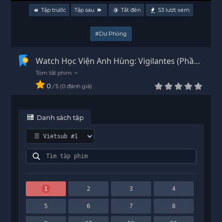
Tập trước
Tập sau
Tắt đèn
53
lượt xem
#Dự Phòng
Watch Học Viện Anh Hùng: Vigilantes (Phần
2) episode 1 Vietsub - FHD
0
/
0
đánh giá
5
Danh sách tập
1
2
3
4
5
6
7
8