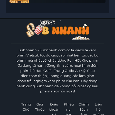
Subnhanh
- Subnhanh.com.co là website xem
phim Vietsub tốc độ cao, cập nhật liên tục các bộ
phim mới nhất với chất lượng Full HD. Kho phim
đa dạng từ hành động, tình cảm, hoạt hình đến
phim bộ Hàn Quốc, Trung Quốc, Âu Mỹ. Giao
diện thân thiện, không quảng cáo làm gián
đoạn trải nghiệm xem phim của bạn. Hãy đồng
hành cùng Subnhanh để không bỏ lỡ bất kỳ siêu
phẩm nào mỗi ngày!
Trang
Giới
Điều
Khiếu
Chính
Liên
Chủ
Thiệu
khoản
nại
Sách
hệ
sử
bản
Bảo
quảng