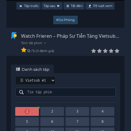
Tập trước
Tập sau
Tắt đèn
119
lượt xem
#Dự Phòng
Watch Frieren – Pháp Sư Tiễn Táng Vietsub -
HD
0
/
0
đánh giá
5
Danh sách tập
1
2
3
4
5
6
7
8