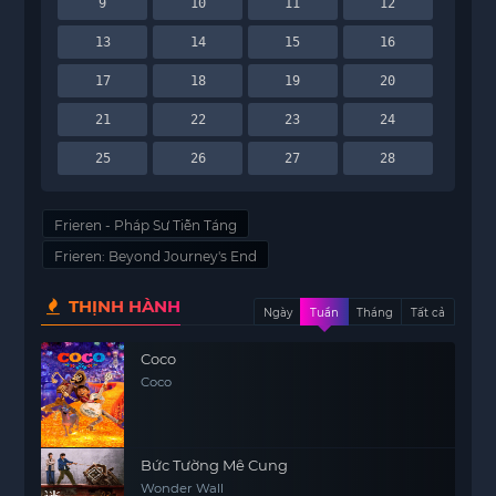
9
10
11
12
13
14
15
16
17
18
19
20
21
22
23
24
25
26
27
28
Frieren - Pháp Sư Tiễn Táng
Frieren: Beyond Journey's End
THỊNH HÀNH
Ngày
Tuần
Tháng
Tất cả
Coco
Coco
Bức Tường Mê Cung
Wonder Wall