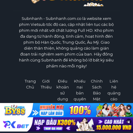
Subnhanh
- Subnhanh.com.co là website xem
phim Vietsub tốc độ cao, cập nhật liên tục các bộ
phim mới nhất với chất lượng Full HD. Kho phim
đa dạng từ hành động, tình cảm, hoạt hình đến
phim bộ Hàn Quốc, Trung Quốc, Âu Mỹ. Giao
diện thân thiện, không quảng cáo làm gián
đoạn trải nghiệm xem phim của bạn. Hãy đồng
hành cùng Subnhanh để không bỏ lỡ bất kỳ siêu
phẩm nào mỗi ngày!
Trang
Giới
Điều
Khiếu
Chính
Liên
Chủ
Thiệu
khoản
nại
Sách
hệ
sử
bản
Bảo
quảng
dụng
quyền
Mật
cáo
×
×
©
2026 Subnhanh.com.co