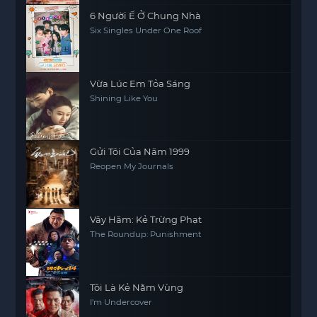
6 Người Ế Ở Chung Nhà
Six Singles Under One Roof
Vừa Lúc Em Tỏa Sáng
Shining Like You
Gửi Tôi Của Năm 1999
Reopen My Journals
Vây Hãm: Kẻ Trừng Phạt
The Roundup: Punishment
Tôi Là Kẻ Nằm Vùng
I'm Undercover