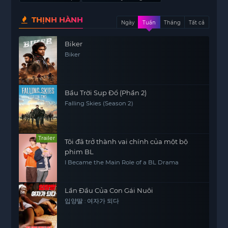
THỊNH HÀNH
Ngày
Tuần
Tháng
Tất cả
Biker
Biker
Bầu Trời Sụp Đổ (Phần 2)
Falling Skies (Season 2)
Trailer
Tôi đã trở thành vai chính của một bộ
phim BL
I Became the Main Role of a BL Drama
Lần Đầu Của Con Gái Nuôi
입양딸 : 여자가 되다