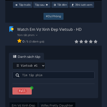
Tập trước
Tập sau
Tắt đèn
394
lượt xem
#Dự Phòng
Watch Em Vợ Xinh Đẹp Vietsub - HD
0
/
0
đánh giá
5
Danh sách tập
Full
Em Vợ Xinh Đẹp
Wifes Pretty Daughter