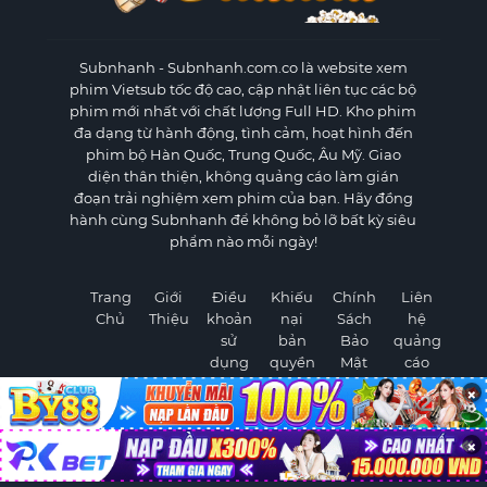
Subnhanh
- Subnhanh.com.co là website xem
phim Vietsub tốc độ cao, cập nhật liên tục các bộ
phim mới nhất với chất lượng Full HD. Kho phim
đa dạng từ hành động, tình cảm, hoạt hình đến
phim bộ Hàn Quốc, Trung Quốc, Âu Mỹ. Giao
diện thân thiện, không quảng cáo làm gián
đoạn trải nghiệm xem phim của bạn. Hãy đồng
hành cùng Subnhanh để không bỏ lỡ bất kỳ siêu
phẩm nào mỗi ngày!
Trang
Giới
Điều
Khiếu
Chính
Liên
Chủ
Thiệu
khoản
nại
Sách
hệ
sử
bản
Bảo
quảng
dụng
quyền
Mật
cáo
×
×
©
2026 Subnhanh.com.co