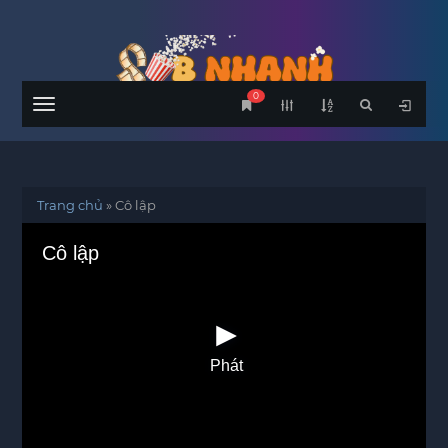
0
Menu
Trang chủ
»
Cô lập
Cô lập
Phát