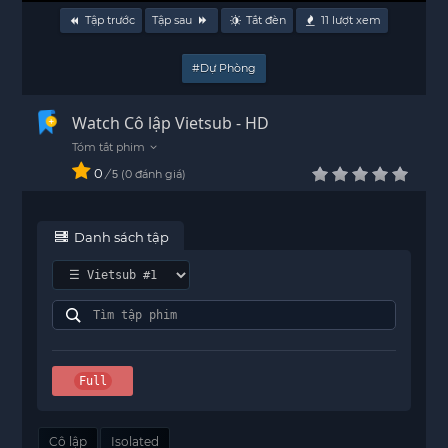
Tập trước
Tập sau
Tắt đèn
11
lượt xem
#Dự Phòng
Watch Cô lập Vietsub - HD
0
/
0
đánh giá
5
Danh sách tập
Full
Cô lập
Isolated