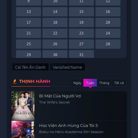
9
10
11
12
13
14
15
16
17
18
19
20
21
22
23
24
25
26
27
28
29
30
31
Cái Tên Ẩn Danh
Vanished Name
THỊNH HÀNH
Ngày
Tuần
Tháng
Tất cả
Bí Mật Của Người Vợ
The Wife's Secret
Học Viện Anh Hùng Của Tôi 5
Boku no Hero Academia 5th Season