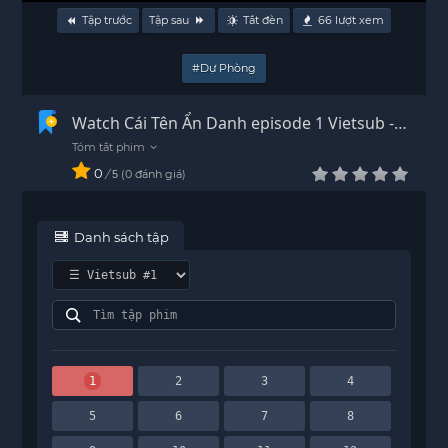
Tập trước
Tập sau
Tắt đèn
66
lượt xem
#Dự Phòng
Watch Cái Tên Ẩn Danh episode 1 Vietsub -
HD
0
/
0
đánh giá
5
Danh sách tập
1
2
3
4
5
6
7
8