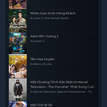
Nhân Gian Kinh Hồng Khách
A Lover in the Mortal World
Nam Nhi Vương 2
Number 2
Tẫn Hoa Duyên
Embers of Love
Một Chương Trình Đặc Biệt từ Marvel
Television - The Punisher: Phát Súng Cuối
Cùng
A Marvel Television Special Presentation - The
Punisher: One Last Kill
Mất Tích Bí Ẩn