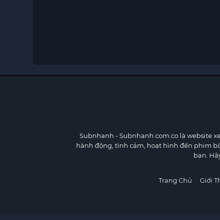
Subnhanh
- Subnhanh.com.co là website xe
hành động, tình cảm, hoạt hình đến phim b
bạn. Hã
Trang Chủ
Giới T