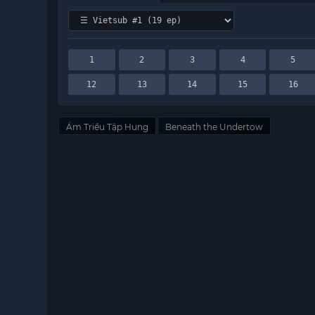
1
2
3
4
5
12
13
14
15
16
Ám Triều Tập Hung
Beneath the Undertow