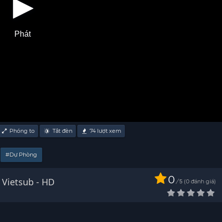
Phát
Phóng to
Tắt đèn
74
lượt xem
#Dự Phòng
0
 Vietsub - HD
/
0
đánh giá
5