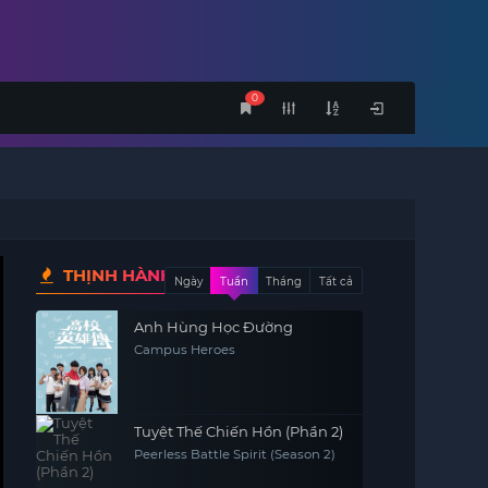
0
THỊNH HÀNH
Ngày
Tuần
Tháng
Tất cả
Anh Hùng Học Đường
Campus Heroes
Tuyệt Thế Chiến Hồn (Phần 2)
Peerless Battle Spirit (Season 2)