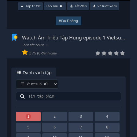
Tập trước
Tập sau
Tắt đèn
73
lượt xem
#Dự Phòng
Watch Ám Triều Tập Hung episode 1 Vietsub
- HD
0
/
0
đánh giá
5
Danh sách tập
1
2
3
4
5
6
7
8