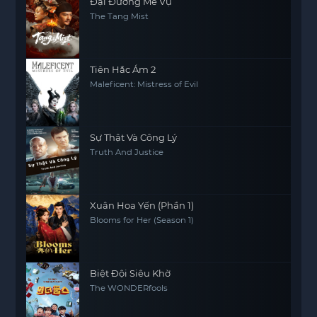
Đại Đường Mê Vụ
The Tang Mist
Tiên Hắc Ám 2
Maleficent: Mistress of Evil
Sự Thật Và Công Lý
Truth And Justice
Xuân Hoa Yến (Phần 1)
Blooms for Her (Season 1)
Biệt Đội Siêu Khờ
The WONDERfools