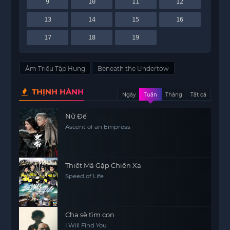
9
10
11
12
13
14
15
16
17
18
19
Ám Triều Tập Hung
Beneath the Undertow
THỊNH HÀNH
Ngày
Tuần
Tháng
Tất cả
Nữ Đế
Ascent of an Empress
Thiết Mã Gặp Chiến Xa
Speed of Life
Cha sẽ tìm con
I Will Find You