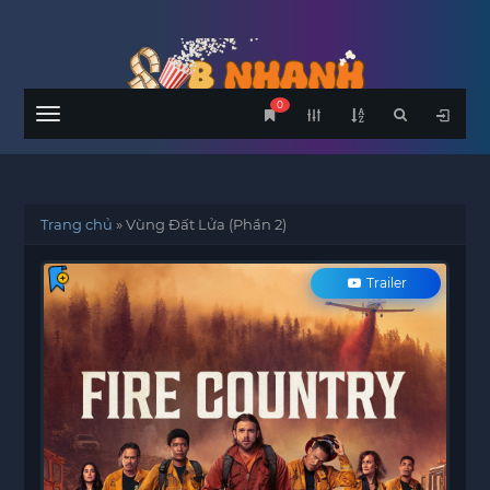
0
Menu
Trang chủ
»
Vùng Đất Lửa (Phần 2)
Trailer