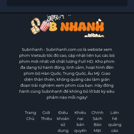
Subnhanh
- Subnhanh.com.co là website xem
phim Vietsub tốc độ cao, cập nhật liên tục các bộ
phim mới nhất với chất lượng Full HD. Kho phim
đa dạng từ hành động, tình cảm, hoạt hình đến
phim bộ Hàn Quốc, Trung Quốc, Âu Mỹ. Giao
diện thân thiện, không quảng cáo làm gián
đoạn trải nghiệm xem phim của bạn. Hãy đồng
hành cùng Subnhanh để không bỏ lỡ bất kỳ siêu
phẩm nào mỗi ngày!
Trang
Giới
Điều
Khiếu
Chính
Liên
Chủ
Thiệu
khoản
nại
Sách
hệ
sử
bản
Bảo
quảng
dụng
quyền
Mật
cáo