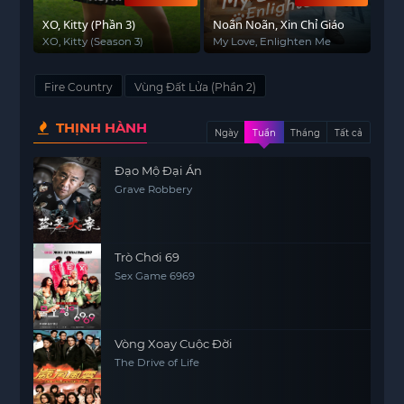
XO, Kitty (Phần 3)
Noãn Noãn, Xin Chỉ Giáo
XO, Kitty (Season 3)
My Love, Enlighten Me
Fire Country
Vùng Đất Lửa (Phần 2)
THỊNH HÀNH
Ngày
Tuần
Tháng
Tất cả
Đạo Mộ Đại Án
Grave Robbery
Trò Chơi 69
Sex Game 6969
Vòng Xoay Cuộc Đời
The Drive of Life