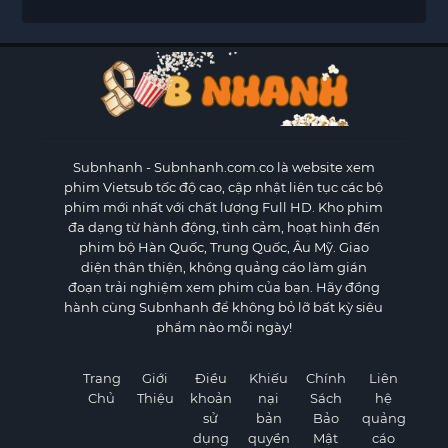
Subnhanh
- Subnhanh.com.co là website xem
phim Vietsub tốc độ cao, cập nhật liên tục các bộ
phim mới nhất với chất lượng Full HD. Kho phim
đa dạng từ hành động, tình cảm, hoạt hình đến
phim bộ Hàn Quốc, Trung Quốc, Âu Mỹ. Giao
diện thân thiện, không quảng cáo làm gián
đoạn trải nghiệm xem phim của bạn. Hãy đồng
hành cùng Subnhanh để không bỏ lỡ bất kỳ siêu
phẩm nào mỗi ngày!
Trang
Giới
Điều
Khiếu
Chính
Liên
Chủ
Thiệu
khoản
nại
Sách
hệ
sử
bản
Bảo
quảng
dụng
quyền
Mật
cáo