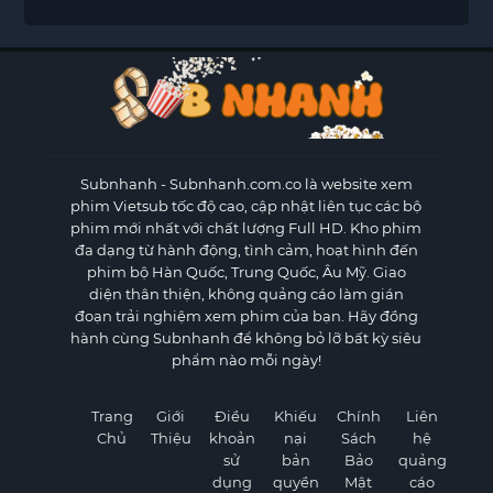
Subnhanh
- Subnhanh.com.co là website xem
phim Vietsub tốc độ cao, cập nhật liên tục các bộ
phim mới nhất với chất lượng Full HD. Kho phim
đa dạng từ hành động, tình cảm, hoạt hình đến
phim bộ Hàn Quốc, Trung Quốc, Âu Mỹ. Giao
diện thân thiện, không quảng cáo làm gián
đoạn trải nghiệm xem phim của bạn. Hãy đồng
hành cùng Subnhanh để không bỏ lỡ bất kỳ siêu
phẩm nào mỗi ngày!
Trang
Giới
Điều
Khiếu
Chính
Liên
Chủ
Thiệu
khoản
nại
Sách
hệ
sử
bản
Bảo
quảng
dụng
quyền
Mật
cáo