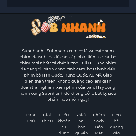
Subnhanh
- Subnhanh.com.co là website xem
phim Vietsub tốc độ cao, cập nhật liên tục các bộ
phim mới nhất với chất lượng Full HD. Kho phim
đa dạng từ hành động, tình cảm, hoạt hình đến
phim bộ Hàn Quốc, Trung Quốc, Âu Mỹ. Giao
diện thân thiện, không quảng cáo làm gián
đoạn trải nghiệm xem phim của bạn. Hãy đồng
hành cùng Subnhanh để không bỏ lỡ bất kỳ siêu
phẩm nào mỗi ngày!
Trang
Giới
Điều
Khiếu
Chính
Liên
Chủ
Thiệu
khoản
nại
Sách
hệ
sử
bản
Bảo
quảng
dụng
quyền
Mật
cáo