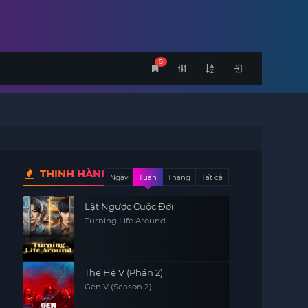
0
THỊNH HÀNH
Ngày
Tuần
Tháng
Tất cả
Lật Ngược Cuộc Đời
Turning Life Around
Thế Hệ V (Phần 2)
Gen V (Season 2)