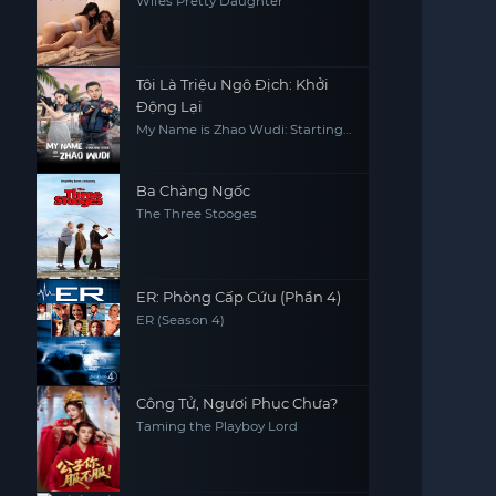
Wifes Pretty Daughter
Tôi Là Triệu Ngô Địch: Khởi
Động Lại
My Name is Zhao Wudi: Starting
Over
Ba Chàng Ngốc
The Three Stooges
ER: Phòng Cấp Cứu (Phần 4)
ER (Season 4)
Công Tử, Ngươi Phục Chưa?
Taming the Playboy Lord