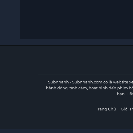
Subnhanh
- Subnhanh.com.co là website xe
hành động, tình cảm, hoạt hình đến phim b
bạn. Hã
Trang Chủ
Giới T