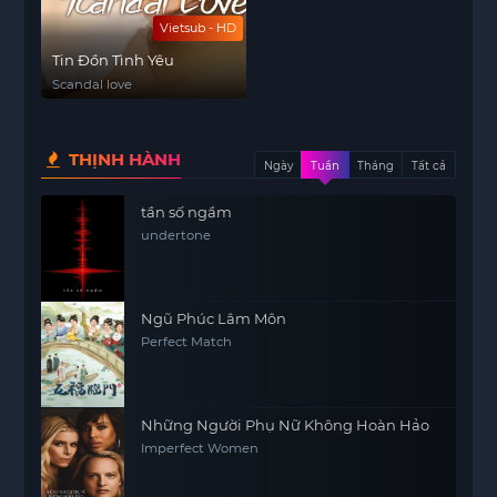
Vietsub - HD
Tin Đồn Tình Yêu
Scandal love
THỊNH HÀNH
Ngày
Tuần
Tháng
Tất cả
tần số ngầm
undertone
Ngũ Phúc Lâm Môn
Perfect Match
Những Người Phụ Nữ Không Hoàn Hảo
Imperfect Women