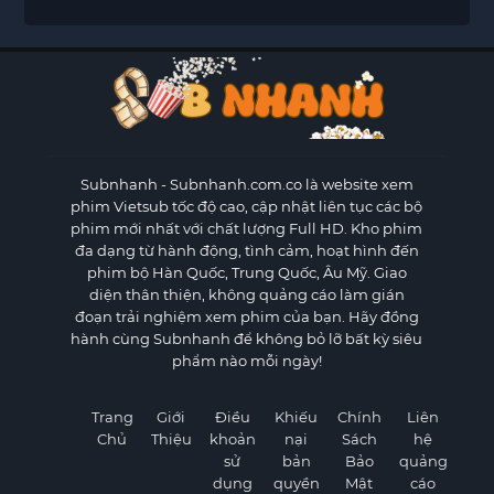
Subnhanh
- Subnhanh.com.co là website xem
phim Vietsub tốc độ cao, cập nhật liên tục các bộ
phim mới nhất với chất lượng Full HD. Kho phim
đa dạng từ hành động, tình cảm, hoạt hình đến
phim bộ Hàn Quốc, Trung Quốc, Âu Mỹ. Giao
diện thân thiện, không quảng cáo làm gián
đoạn trải nghiệm xem phim của bạn. Hãy đồng
hành cùng Subnhanh để không bỏ lỡ bất kỳ siêu
phẩm nào mỗi ngày!
Trang
Giới
Điều
Khiếu
Chính
Liên
Chủ
Thiệu
khoản
nại
Sách
hệ
sử
bản
Bảo
quảng
dụng
quyền
Mật
cáo