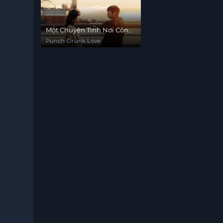
Một Chuyện Tình Nơi Công
Xưởng
Punch-Drunk Love