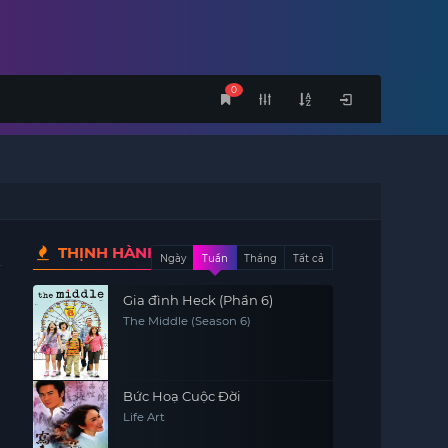
0
THỊNH HÀNH
Ngày
Tuần
Tháng
Tất cả
Gia đình Heck (Phần 6)
The Middle (Season 6)
Bức Hoạ Cuộc Đời
Life Art