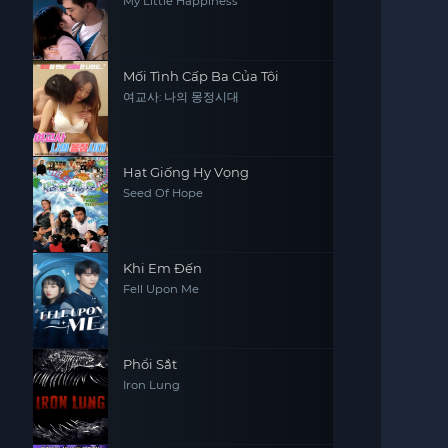
My Little Happiness
Mối Tình Cấp Ba Của Tôi
여교사: 나의 몽정시대
Hạt Giống Hy Vọng
Seed Of Hope
Khi Em Đến
Fell Upon Me
Phổi Sắt
Iron Lung