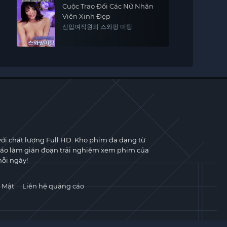
Cuộc Trao Đổi Các Nữ Nhân
Viên Xinh Đẹp
신입여직원의 스와핑 미팅
với chất lượng Full HD. Kho phim đa dạng từ
cáo làm gián đoạn trải nghiệm xem phim của
ỗi ngày!
 Mật
Liên hệ quảng cáo