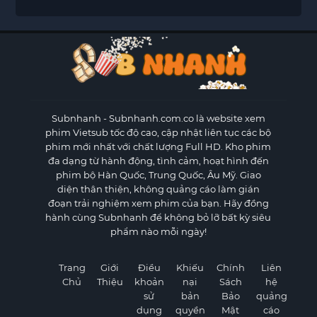
Subnhanh
- Subnhanh.com.co là website xem
phim Vietsub tốc độ cao, cập nhật liên tục các bộ
phim mới nhất với chất lượng Full HD. Kho phim
đa dạng từ hành động, tình cảm, hoạt hình đến
phim bộ Hàn Quốc, Trung Quốc, Âu Mỹ. Giao
diện thân thiện, không quảng cáo làm gián
đoạn trải nghiệm xem phim của bạn. Hãy đồng
hành cùng Subnhanh để không bỏ lỡ bất kỳ siêu
phẩm nào mỗi ngày!
Trang
Giới
Điều
Khiếu
Chính
Liên
Chủ
Thiệu
khoản
nại
Sách
hệ
sử
bản
Bảo
quảng
dụng
quyền
Mật
cáo