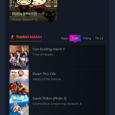
Pucca (Phần 2)
Pucca (Season 2)
THỊNH HÀNH
Ngày
Tuần
Tháng
Tất cả
Con Đường Hành Y
Trial of Healer
Đoạn Thù Cốc
Valley Of No Hartre
Xanh Thẳm (Phần 3)
Grand Blue Dreaming (Season 3)