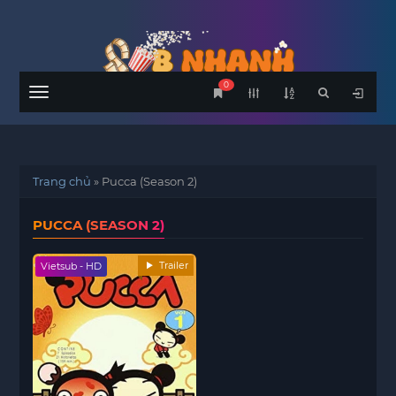
0
Menu
Trang chủ
»
Pucca (Season 2)
PUCCA (SEASON 2)
Trailer
Vietsub - HD