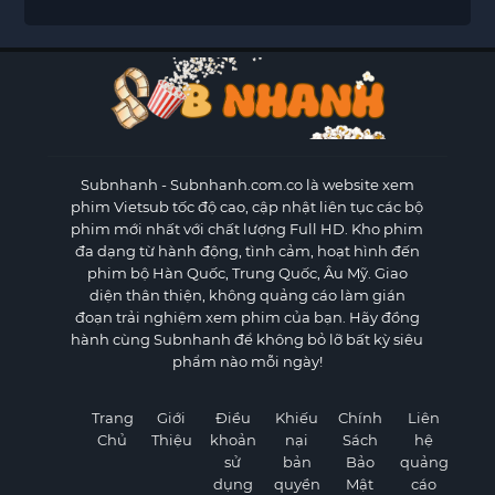
Subnhanh
- Subnhanh.com.co là website xem
phim Vietsub tốc độ cao, cập nhật liên tục các bộ
phim mới nhất với chất lượng Full HD. Kho phim
đa dạng từ hành động, tình cảm, hoạt hình đến
phim bộ Hàn Quốc, Trung Quốc, Âu Mỹ. Giao
diện thân thiện, không quảng cáo làm gián
đoạn trải nghiệm xem phim của bạn. Hãy đồng
hành cùng Subnhanh để không bỏ lỡ bất kỳ siêu
phẩm nào mỗi ngày!
Trang
Giới
Điều
Khiếu
Chính
Liên
Chủ
Thiệu
khoản
nại
Sách
hệ
sử
bản
Bảo
quảng
dụng
quyền
Mật
cáo