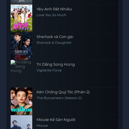
Yêu Anh Rất Nhiều
Love You So Much
Sherlock và Con gái
Sherlock & Daughter
Trí Dũng Song Hùng
Vigilante Force
Kén Chồng Quý Tộc (Phần 2)
The Buccaneers (Season 2)
Mouse Kẻ Săn Người
Mouse