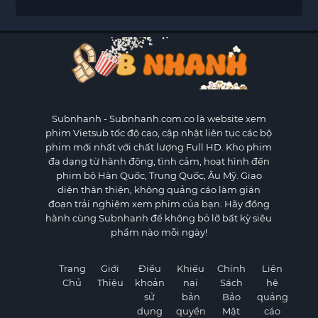
Subnhanh
- Subnhanh.com.co là website xem
phim Vietsub tốc độ cao, cập nhật liên tục các bộ
phim mới nhất với chất lượng Full HD. Kho phim
đa dạng từ hành động, tình cảm, hoạt hình đến
phim bộ Hàn Quốc, Trung Quốc, Âu Mỹ. Giao
diện thân thiện, không quảng cáo làm gián
đoạn trải nghiệm xem phim của bạn. Hãy đồng
hành cùng Subnhanh để không bỏ lỡ bất kỳ siêu
phẩm nào mỗi ngày!
Trang
Giới
Điều
Khiếu
Chính
Liên
Chủ
Thiệu
khoản
nại
Sách
hệ
sử
bản
Bảo
quảng
dụng
quyền
Mật
cáo