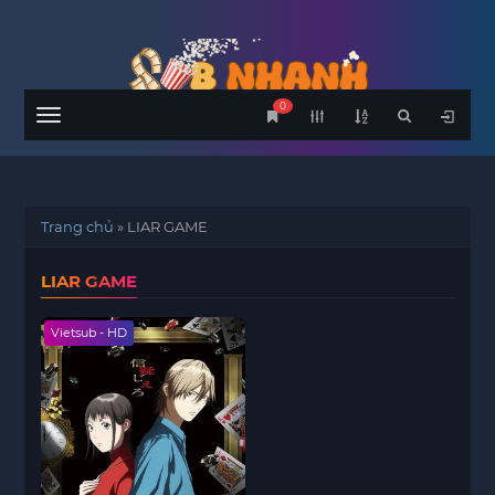
0
Menu
Trang chủ
»
LIAR GAME
LIAR GAME
Vietsub - HD