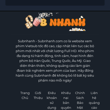
Subnhanh
- Subnhanh.com.co là website xem
phim Vietsub tốc độ cao, cập nhật liên tục các bộ
phim mới nhất với chất lượng Full HD. Kho phim
đa dạng từ hành động, tình cảm, hoạt hình đến
phim bộ Hàn Quốc, Trung Quốc, Âu Mỹ. Giao
diện thân thiện, không quảng cáo làm gián
đoạn trải nghiệm xem phim của bạn. Hãy đồng
hành cùng Subnhanh để không bỏ lỡ bất kỳ siêu
phẩm nào mỗi ngày!
Trang
Giới
Điều
Khiếu
Chính
Liên
Chủ
Thiệu
khoản
nại
Sách
hệ
sử
bản
Bảo
quảng
dụng
quyền
Mật
cáo