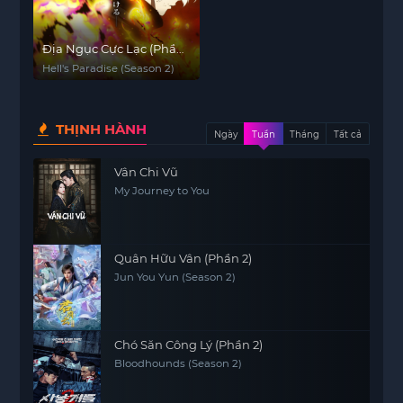
Địa Ngục Cực Lạc (Phần
2)
Hell's Paradise (Season 2)
THỊNH HÀNH
Ngày
Tuần
Tháng
Tất cả
Vân Chi Vũ
My Journey to You
Quân Hữu Vân (Phần 2)
Jun You Yun (Season 2)
Chó Săn Công Lý (Phần 2)
Bloodhounds (Season 2)