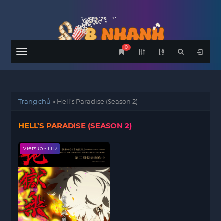
0
Menu
Trang chủ
»
Hell's Paradise (Season 2)
HELL’S PARADISE (SEASON 2)
Vietsub - HD