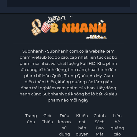
Subnhanh
- Subnhanh.com.co là website xem
phim Vietsub tốc độ cao, cập nhật liên tục các bộ
phim mới nhất với chất lượng Full HD. Kho phim
đa dạng từ hành động, tình cảm, hoạt hình đến
phim bộ Hàn Quốc, Trung Quốc, Âu Mỹ. Giao
diện thân thiện, không quảng cáo làm gián
đoạn trải nghiệm xem phim của bạn. Hãy đồng
hành cùng Subnhanh để không bỏ lỡ bất kỳ siêu
phẩm nào mỗi ngày!
Trang
Giới
Điều
Khiếu
Chính
Liên
Chủ
Thiệu
khoản
nại
Sách
hệ
sử
bản
Bảo
quảng
dụng
quyền
Mật
cáo