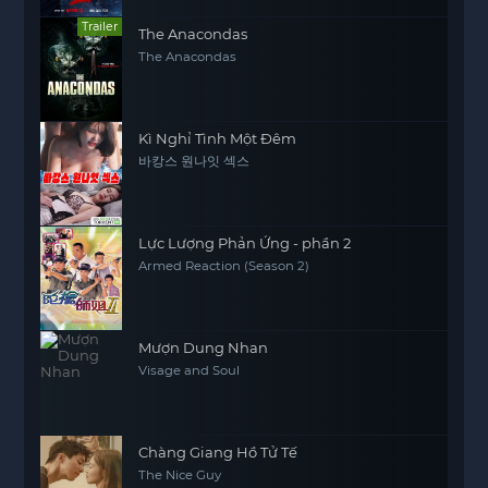
Trailer
The Anacondas
The Anacondas
Kì Nghỉ Tình Một Đêm
바캉스 원나잇 섹스
Lực Lượng Phản Ứng - phần 2
Armed Reaction (Season 2)
Mượn Dung Nhan
Visage and Soul
Chàng Giang Hồ Tử Tế
The Nice Guy