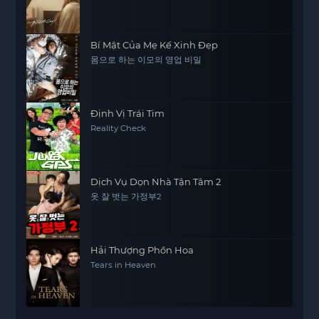
Bí Mật Của Mẹ Kế Xinh Đẹp
몸으로 하는 이모의 영업 비밀
Định Vị Trái Tim
Reality Check
Dịch Vụ Dọn Nhà Tận Tâm 2
옷 잘 벗는 가정부2
Hải Thượng Phồn Hoa
Tears in Heaven