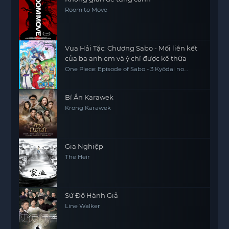
Room to Move
Vua Hải Tặc: Chương Sabo - Mối liên kết
của ba anh em và ý chí được kế thừa
One Piece: Episode of Sabo - 3 Kyōdai no
Kizuna Kiseki no Saikai to Uketsugareru Ishi,
One Piece Sapo Special Chapter Three
Brothers' Bonds, Miracle Reunion and
Inherited Will
Bí Ẩn Karawek
Krong Karawek
Gia Nghiệp
The Heir
Sứ Đồ Hành Giả
Line Walker