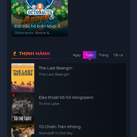
Đội cứu hộ biển khơi: Sứ
mệnh trên cạn (Phần 1)
Octonauts: Above &
Beyond (Season 1)
THỊNH HÀNH
Ngày
Tuần
Tháng
Tất cả
The Last Beergin
The Last Beergin
Đào thoát tới hồ Vongozero
To the Lake
Tử Chiến Trên Không
Standoff in the Sky