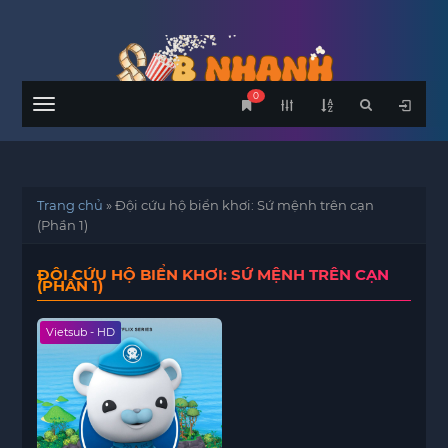
0
Menu
Trang chủ
»
Đội cứu hộ biển khơi: Sứ mệnh trên cạn
(Phần 1)
ĐỘI CỨU HỘ BIỂN KHƠI: SỨ MỆNH TRÊN CẠN
(PHẦN 1)
Vietsub - HD