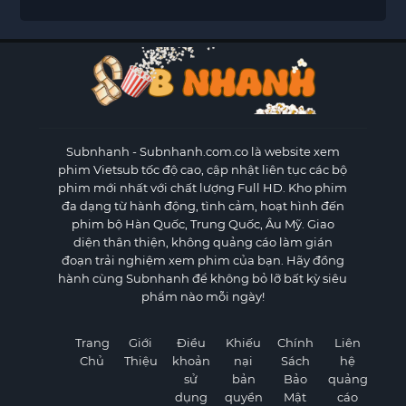
Subnhanh
- Subnhanh.com.co là website xem
phim Vietsub tốc độ cao, cập nhật liên tục các bộ
phim mới nhất với chất lượng Full HD. Kho phim
đa dạng từ hành động, tình cảm, hoạt hình đến
phim bộ Hàn Quốc, Trung Quốc, Âu Mỹ. Giao
diện thân thiện, không quảng cáo làm gián
đoạn trải nghiệm xem phim của bạn. Hãy đồng
hành cùng Subnhanh để không bỏ lỡ bất kỳ siêu
phẩm nào mỗi ngày!
Trang
Giới
Điều
Khiếu
Chính
Liên
Chủ
Thiệu
khoản
nại
Sách
hệ
sử
bản
Bảo
quảng
dụng
quyền
Mật
cáo