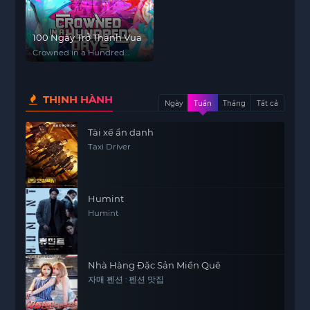
100 Ngày Trở Thành Vua
Crowned in a Hundred
Days
THỊNH HÀNH
Ngày
Tuần
Tháng
Tất cả
Tài xế ẩn danh
Taxi Driver
Humint
Humint
Nhà Hàng Đặc Sản Miền Quê
자매 펜션 : 펜션 맛집